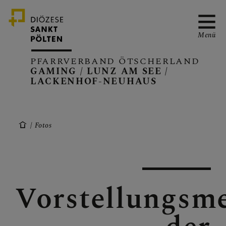
Menü
PFARRVERBAND ÖTSCHERLAND
GAMING / LUNZ AM SEE /
LACKENHOF-NEUHAUS
PFARRVERBAND
Fotos
GAMING
Vorstellungsm
LUNZ/SEE