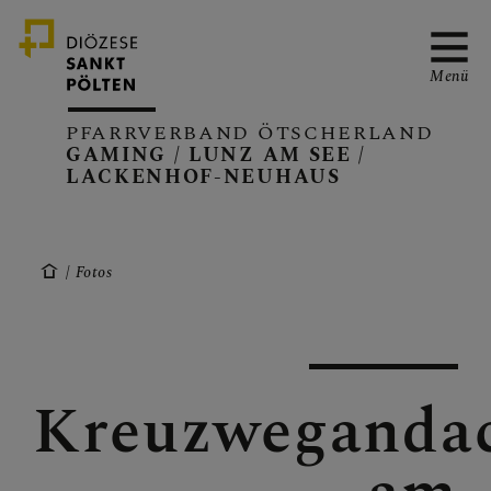
Menü
PFARRVERBAND ÖTSCHERLAND
GAMING / LUNZ AM SEE /
LACKENHOF-NEUHAUS
PFARRVERBAND
Fotos
GAMING
Kreuzweganda
LUNZ/SEE