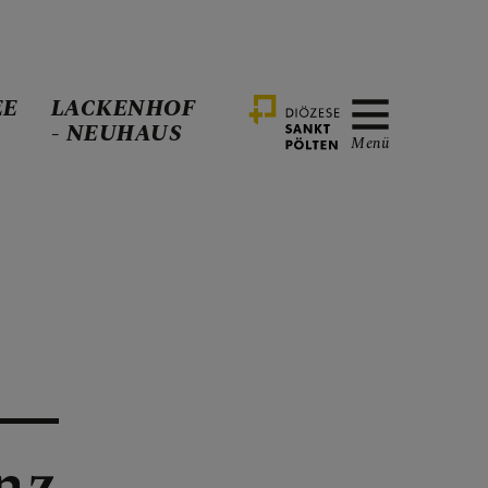
EE
LACKENHOF
- NEUHAUS
Menü
nz