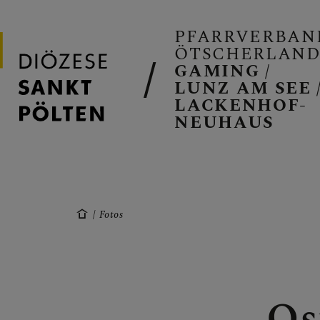
PFARRVERBAN
ÖTSCHERLAN
GAMING /
LUNZ AM SEE 
LACKENHOF-
NEUHAUS
PFARRVERB
GAMING
Fotos
LUNZ/SEE
Os