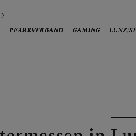
D
D
PFARRVERBAND
GAMING
LUNZ/S
/
AND
termessen in Lu