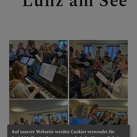
Lunz am See
LACKENHOF - NEUHAUS
Auf unserer Webseite werden Cookies verwendet für