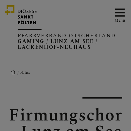
Menü
PFARRVERBAND ÖTSCHERLAND
GAMING / LUNZ AM SEE /
LACKENHOF-NEUHAUS
PFARRVERBAND
Fotos
GAMING
Firmungschor
LUNZ/SEE