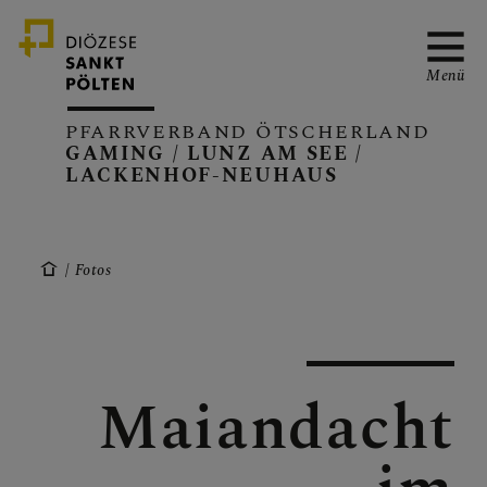
Menü
PFARRVERBAND ÖTSCHERLAND
GAMING / LUNZ AM SEE /
LACKENHOF-NEUHAUS
PFARRVERBAND
Fotos
GAMING
Maiandacht
LUNZ/SEE