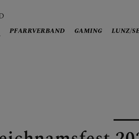
D
D
PFARRVERBAND
GAMING
LUNZ/S
/
AND
eichnamsfest 20