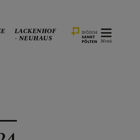
EE
LACKENHOF
- NEUHAUS
Menü
24