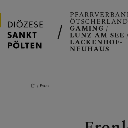
PFARRVERBAN
ÖTSCHERLAN
GAMING /
LUNZ AM SEE 
LACKENHOF-
NEUHAUS
PFARRVERB
GAMING
Fotos
LUNZ/SEE
Fronl