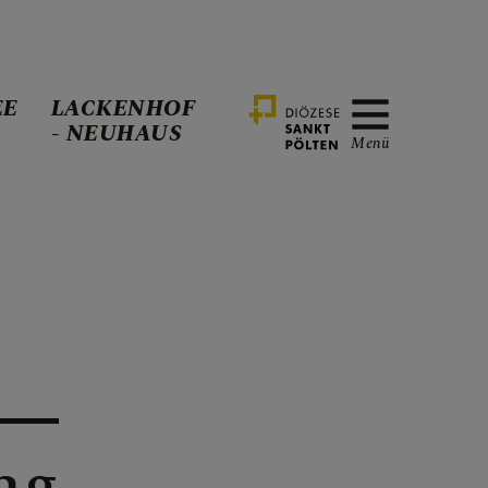
EE
LACKENHOF
- NEUHAUS
Menü
ag