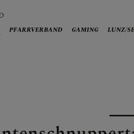
D
D
PFARRVERBAND
GAMING
LUNZ/S
/
AND
antenschnuppert