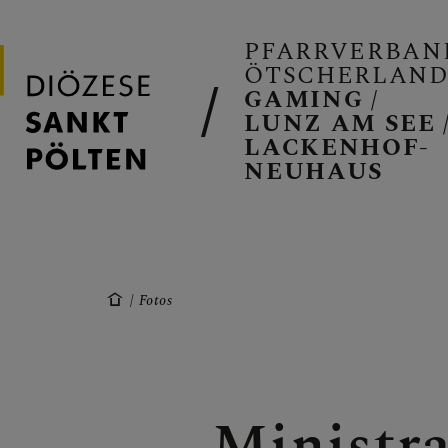
PFARRVERBAN
ÖTSCHERLAN
GAMING /
LUNZ AM SEE 
LACKENHOF-
NEUHAUS
PFARRVERB
GAMING
Fotos
LUNZ/SEE
Ministr