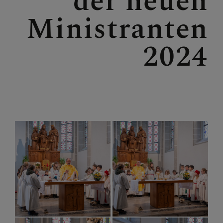
der neuen
LACKENHOF - NEUHAUS
Ministranten
2024