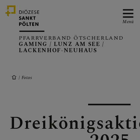
Menü
PFARRVERBAND ÖTSCHERLAND
GAMING / LUNZ AM SEE /
LACKENHOF-NEUHAUS
PFARRVERBAND
Fotos
GAMING
Dreikönigsakt
LUNZ/SEE