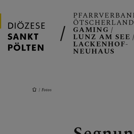
PFARRVERBAN
ÖTSCHERLAN
GAMING /
LUNZ AM SEE 
LACKENHOF-
NEUHAUS
PFARRVERB
GAMING
Fotos
LUNZ/SEE
Segnun