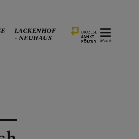
EE
LACKENHOF
- NEUHAUS
Menü
ch