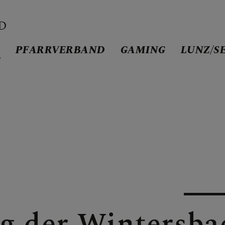
D
D
PFARRVERBAND
GAMING
LUNZ/S
/
AND
g der Wintersba