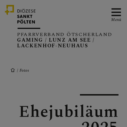
Menü
PFARRVERBAND ÖTSCHERLAND
GAMING / LUNZ AM SEE /
LACKENHOF-NEUHAUS
PFARRVERBAND
Fotos
GAMING
Ehejubiläum
LUNZ/SEE