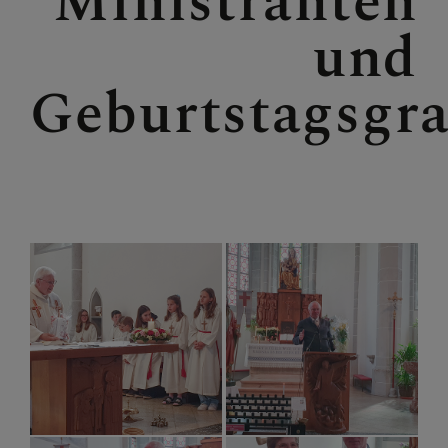
Ministranten
LACKENHOF - NEUHAUS
und
Geburtstagsgra