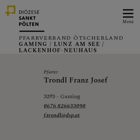
Menü
PFARRVERBAND ÖTSCHERLAND
GAMING / LUNZ AM SEE /
LACKENHOF-NEUHAUS
PFARRVERBAND
Pfarrer
Trondl Franz Josef
GAMING
3293
-
Gaming
0676 826633090
f.trondl@dsp.at
LUNZ/SEE
Aktuelles