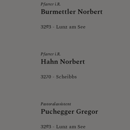
Pfarrer i.R.
PfarrKulturRaum Lunz am See
Burmettler Norbert
Pfarrteam
3293
-
Lunz am See
Pfarrkirchenrat
Pfarrgemeinderat
Pfarrer i.R.
unsere Kirche
Hahn Norbert
3270
-
Scheibbs
LACKENHOF - NEUHAUS
Pastoralassistent
Puchegger Gregor
3293
-
Lunz am See