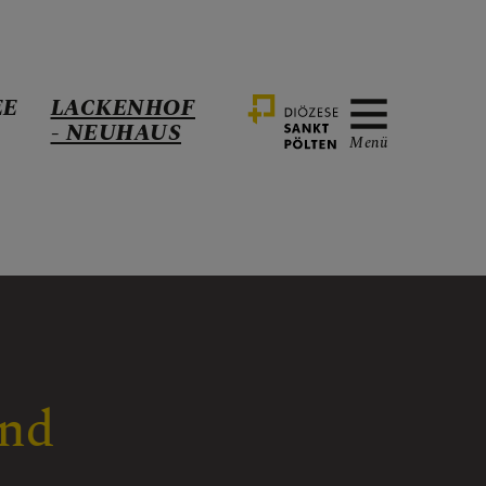
EE
LACKENHOF
- NEUHAUS
Menü
and