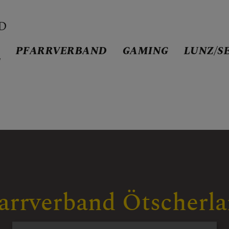
D
D
PFARRVERBAND
GAMING
LUNZ/S
/
AND
arrverband Ötscherl