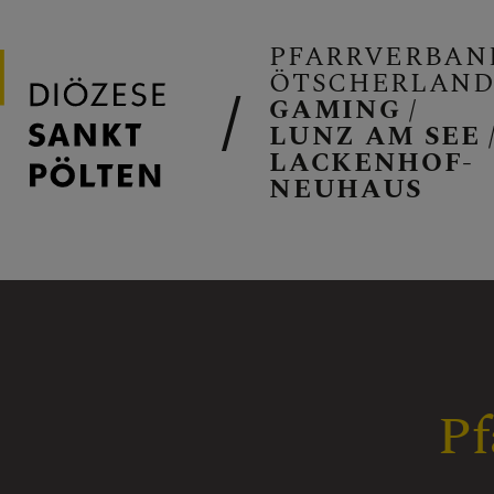
PFARRVERBAN
ÖTSCHERLAN
GAMING /
LUNZ AM SEE 
LACKENHOF-
NEUHAUS
PFARRVERB
GAMING
Pf
LUNZ/SEE