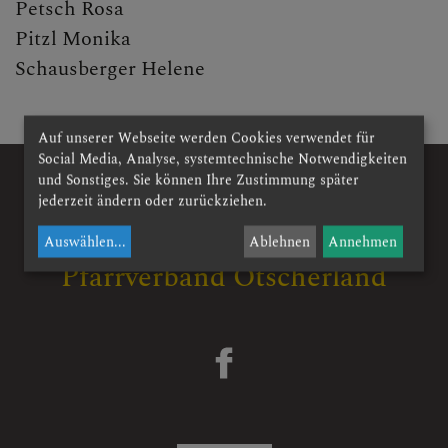
Petsch Rosa
Aktuelles
Pitzl Monika
Schausberger Helene
LUNZ/SEE
Auf unserer Webseite werden Cookies verwendet für
Social Media, Analyse, systemtechnische Notwendigkeiten
und Sonstiges. Sie können Ihre Zustimmung später
LACKENHOF - NEUHAUS
jederzeit ändern oder zurückziehen.
Auswählen
...
Ablehnen
Annehmen
Pfarrverband Ötscherland