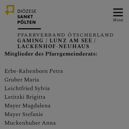
Menü
PFARRVERBAND ÖTSCHERLAND
GAMING / LUNZ AM SEE /
LACKENHOF-NEUHAUS
PFARRVERBAND
Mitglieder des Pfarrgemeinderats:
Erbe-Kaltenborn Petra
Gruber Maria
GAMING
Leichtfried Sylvia
unsere Kirche
Letitzki Brigitta
Mayer Magdalena
Pfarrgemeinderat
Mayer Stefanie
Pfarrkirchenrat
Muckenhuber Anna